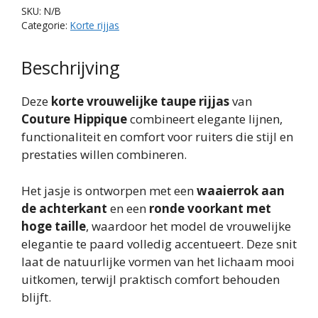
en
SKU:
N/B
Hoge
Categorie:
Korte rijjas
Taille
aantal
Beschrijving
Deze
korte vrouwelijke taupe rijjas
van
Couture Hippique
combineert elegante lijnen,
functionaliteit en comfort voor ruiters die stijl en
prestaties willen combineren.
Het jasje is ontworpen met een
waaierrok aan
de achterkant
en een
ronde voorkant met
hoge taille
, waardoor het model de vrouwelijke
elegantie te paard volledig accentueert. Deze snit
laat de natuurlijke vormen van het lichaam mooi
uitkomen, terwijl praktisch comfort behouden
blijft.