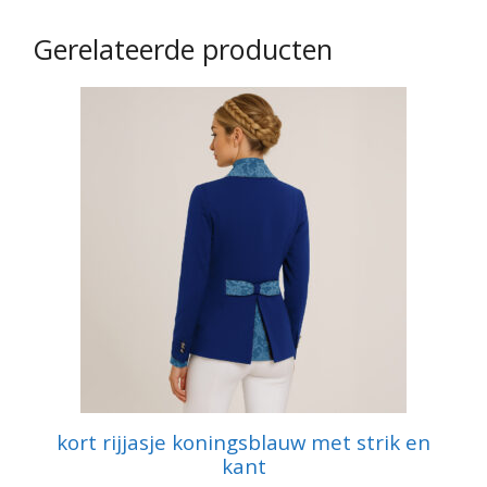
Gerelateerde producten
Dit
product
heeft
meerdere
variaties.
Deze
optie
kan
gekozen
worden
op
de
productpagina
kort rijjasje koningsblauw met strik en
kant