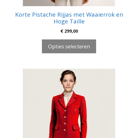
de
productpagina
Korte Pistache Rijjas met Waaierrok en
Hoge Taille
€
299,00
Opties selecteren
Dit
product
heeft
meerdere
variaties.
Deze
optie
kan
gekozen