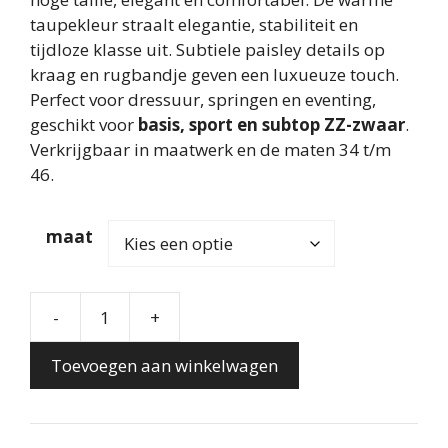
taupekleur straalt elegantie, stabiliteit en
tijdloze klasse uit. Subtiele paisley details op
kraag en rugbandje geven een luxueuze touch.
Perfect voor dressuur, springen en eventing,
geschikt voor
basis, sport en subtop ZZ-zwaar
.
Verkrijgbaar in maatwerk en de maten 34 t/m
46.
maat
-
+
Korte
Taupe
Toevoegen aan winkelwagen
Rijjas
met
Waaierrok